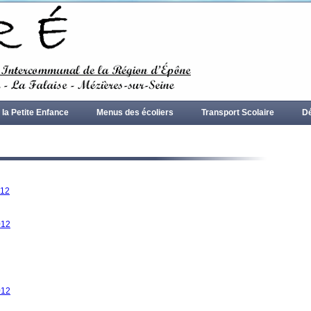
 la Petite Enfance
Menus des écoliers
Transport Scolaire
Dé
Contact
012
012
012